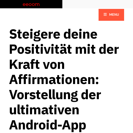
Skip
Search
eeoom
to
for:
SEARCH
MENU
content
Steigere deine
Positivität mit der
Kraft von
Affirmationen:
Vorstellung der
ultimativen
Android-App