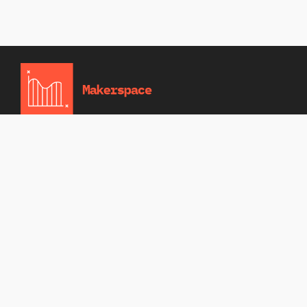
Home
Blog
Cookie
Entity identifier
Policy (EU)
namespace
EEOOM
eeoom
unterstützt Unternehmen dabei,
online sichtbar zu bleiben – mit SEO,