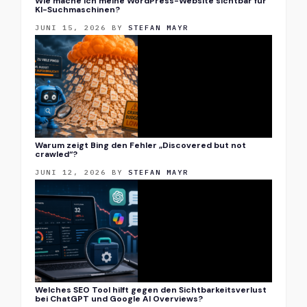
Wie mache ich meine WordPress-Website sichtbar für
KI-Suchmaschinen?
JUNI 15, 2026
BY
STEFAN MAYR
Warum zeigt Bing den Fehler „Discovered but not
crawled“?
JUNI 12, 2026
BY
STEFAN MAYR
Welches SEO Tool hilft gegen den Sichtbarkeitsverlust
bei ChatGPT und Google AI Overviews?